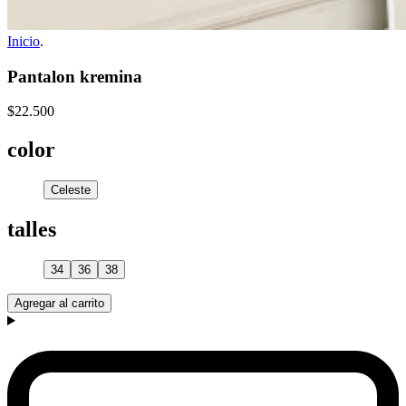
Inicio
.
Pantalon kremina
$22.500
color
Celeste
talles
34
36
38
Agregar al carrito